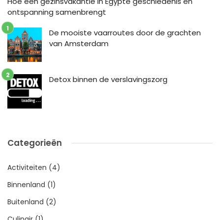
Hoe een gezinsvakantie in Egypte geschiedenis en
ontspanning samenbrengt
De mooiste vaarroutes door de grachten
van Amsterdam
Detox binnen de verslavingszorg
Categorieën
Activiteiten
(4)
Binnenland
(1)
Buitenland
(2)
Culinair
(1)