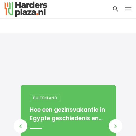
BUITENLAND
D
Hoe een gezinsvakantie in
d
Egypte geschiedenis en
ontspanning
samenbrengt